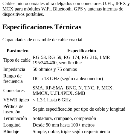
Cables microcoaxiales ultra delgados con conectores U.FL, IPEX y
MCX para módulos WiFi, Bluetooth, GPS y antenas internas de
dispositivos portátiles.
Especificaciones Técnicas
Capacidades de ensamble de cable coaxial
Parámetro
Especificación
RG-58, RG-59, RG-174, RG-316, LMR-
Tipos de cable
195/240/400, semiflexible
Impedancia
50 ohmios y 75 ohmios
Rango de
DC a 18 GHz (según cable/conector)
frecuencia
SMA, RP-SMA, BNC, N, TNC, F, MCX,
Conectores
MMCX, U.FL/IPEX, SMB
VSWR típico
< 1.3:1 hasta 6 GHz
Pérdida de
Según especificación por tipo de cable y longitud
inserción
Terminación
Soldadura, crimpado, compresión
Longitud
Desde 50 mm hasta 100+ metros
Blindaje
Simple, doble, triple según requerimiento