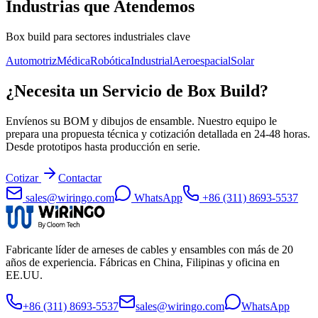
Industrias que Atendemos
Box build para sectores industriales clave
Automotriz
Médica
Robótica
Industrial
Aeroespacial
Solar
¿Necesita un Servicio de Box Build?
Envíenos su BOM y dibujos de ensamble. Nuestro equipo le
prepara una propuesta técnica y cotización detallada en 24-48 horas.
Desde prototipos hasta producción en serie.
Cotizar
Contactar
sales@wiringo.com
WhatsApp
+86 (311) 8693-5537
Fabricante líder de arneses de cables y ensambles con más de 20
años de experiencia. Fábricas en China, Filipinas y oficina en
EE.UU.
+86 (311) 8693-5537
sales@wiringo.com
WhatsApp