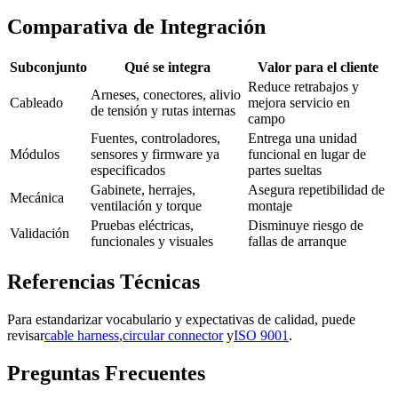
Comparativa de Integración
Subconjunto
Qué se integra
Valor para el cliente
Reduce retrabajos y
Arneses, conectores, alivio
Cableado
mejora servicio en
de tensión y rutas internas
campo
Fuentes, controladores,
Entrega una unidad
Módulos
sensores y firmware ya
funcional en lugar de
especificados
partes sueltas
Gabinete, herrajes,
Asegura repetibilidad de
Mecánica
ventilación y torque
montaje
Pruebas eléctricas,
Disminuye riesgo de
Validación
funcionales y visuales
fallas de arranque
Referencias Técnicas
Para estandarizar vocabulario y expectativas de calidad, puede
revisar
cable harness
,
circular connector
y
ISO 9001
.
Preguntas Frecuentes