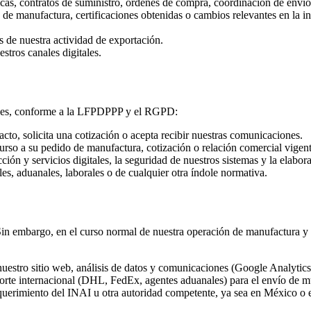
icas, contratos de suministro, órdenes de compra, coordinación de envío
de manufactura, certificaciones obtenidas o cambios relevantes en la ind
s de nuestra actividad de exportación.
stros canales digitales.
 bases, conforme a la LFPDPPP y el RGPD:
to, solicita una cotización o acepta recibir nuestras comunicaciones.
urso a su pedido de manufactura, cotización o relación comercial vigent
ón y servicios digitales, la seguridad de nuestros sistemas y la elabora
es, aduanales, laborales o de cualquier otra índole normativa.
n embargo, en el curso normal de nuestra operación de manufactura y 
uestro sitio web, análisis de datos y comunicaciones (Google Analytics,
orte internacional (DHL, FedEx, agentes aduanales) para el envío de mu
equerimiento del INAI u otra autoridad competente, ya sea en México o e