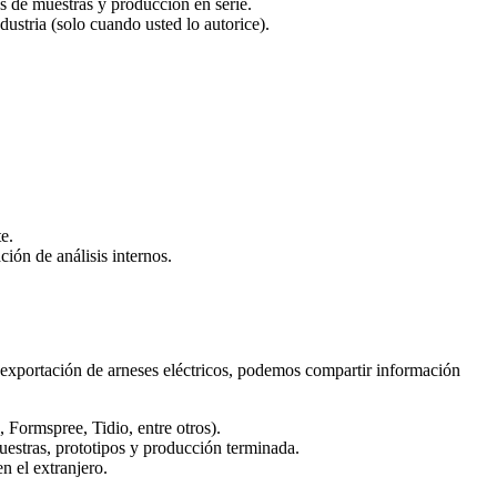
s de muestras y producción en serie.
ustria (solo cuando usted lo autorice).
e.
ción de análisis internos.
exportación de arneses eléctricos, podemos compartir información
 Formspree, Tidio, entre otros).
estras, prototipos y producción terminada.
n el extranjero.