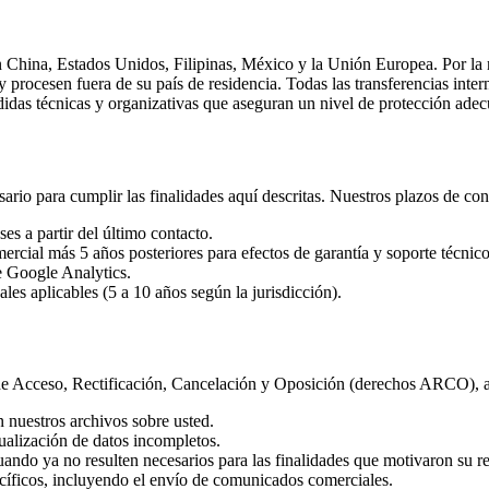
n China, Estados Unidos, Filipinas, México y la Unión Europea. Por la
 y procesen fuera de su país de residencia. Todas las transferencias int
idas técnicas y organizativas que aseguran un nivel de protección ade
io para cumplir las finalidades aquí descritas. Nuestros plazos de con
es a partir del último contacto.
mercial más 5 años posteriores para efectos de garantía y soporte técnico
e Google Analytics.
les aplicables (5 a 10 años según la jurisdicción).
de Acceso, Rectificación, Cancelación y Oposición (derechos ARCO), a
n nuestros archivos sobre usted.
tualización de datos incompletos.
cuando ya no resulten necesarios para las finalidades que motivaron su r
ecíficos, incluyendo el envío de comunicados comerciales.