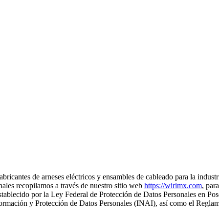
abricantes de arneses eléctricos y ensambles de cableado para la indust
nales recopilamos a través de nuestro sitio web
https://wirimx.com
, par
establecido por la Ley Federal de Protección de Datos Personales en Po
Información y Protección de Datos Personales (INAI), así como el Reg