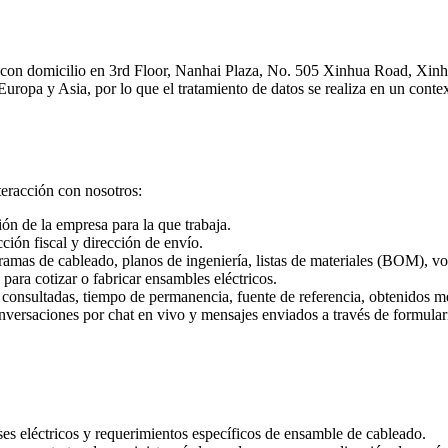
con domicilio en 3rd Floor, Nanhai Plaza, No. 505 Xinhua Road, Xinhu
uropa y Asia, por lo que el tratamiento de datos se realiza en un context
teracción con nosotros:
n de la empresa para la que trabaja.
ción fiscal y dirección de envío.
gramas de cableado, planos de ingeniería, listas de materiales (BOM), 
ra cotizar o fabricar ensambles eléctricos.
 consultadas, tiempo de permanencia, fuente de referencia, obtenidos me
nversaciones por chat en vivo y mensajes enviados a través de formular
eses eléctricos y requerimientos específicos de ensamble de cableado.