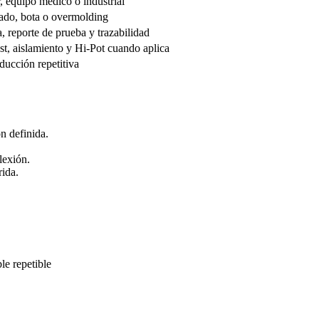
r, equipo médico o industrial
ugado, bota o overmolding
, reporte de prueba y trazabilidad
st, aislamiento y Hi-Pot cuando aplica
oducción repetitiva
n definida.
lexión.
rida.
e repetible