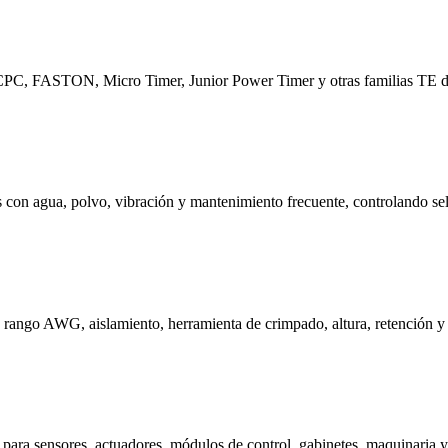
FASTON, Micro Timer, Junior Power Timer y otras familias TE def
n agua, polvo, vibración y mantenimiento frecuente, controlando sello
rango AWG, aislamiento, herramienta de crimpado, altura, retención y 
 para sensores, actuadores, módulos de control, gabinetes, maquinaria y