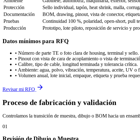
Ambiente
Gabinete, automotriz, maquinaria, exterior, senso
Protección
Sello individual, tapón, heat shrink, malla, corr
Documentación
BOM, drawing, pinout, vista de conector, etiqueta
Pruebas
Continuidad 100 %, polaridad, open-short, pull te
Producción
Prototipo, lote piloto, reposición de servicio y pr
Datos mínimos para RFQ
• Número de parte TE o foto clara de housing, terminal y sello.
• Pinout con vista de cara de acoplamiento o vista de terminació
• Calibre, tipo de cable, longitud terminada y tolerancia crítica.
• Ambiente: agua, polvo, vibración, temperatura, aceite, UV o f
• Volumen anual, lote inicial, empaque, etiqueta y prueba reque
Revisar mi RFQ
Proceso de fabricación y validación
Controlamos la transición de muestra, dibujo o BOM hacia un ensambl
01
Revisión de Dibujo o Muestra