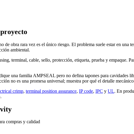
 proyecto
e obra rara vez es el único riesgo. El problema suele estar en una ter
cción ambiental.
ng, terminal, cable, sello, protección, etiqueta, prueba y empaque. Pa
indique una familia AMPSEAL pero no defina tapones para cavidades libr
rección no es una promesa universal; muestra por qué el detalle mecánico
ctrical crimp
,
terminal position assurance
,
IP code
,
IPC
y
UL
. En produ
.
vity
ara compras y calidad