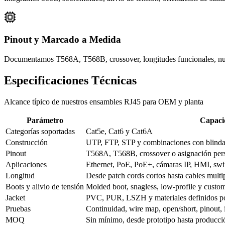
Pinout y Marcado a Medida
Documentamos T568A, T568B, crossover, longitudes funcionales, nume
Especificaciones Técnicas
Alcance típico de nuestros ensambles RJ45 para OEM y planta
Parámetro
Capaci
Categorías soportadas
Cat5e, Cat6 y Cat6A
Construcción
UTP, FTP, STP y combinaciones con blindaj
Pinout
T568A, T568B, crossover o asignación per
Aplicaciones
Ethernet, PoE, PoE+, cámaras IP, HMI, sw
Longitud
Desde patch cords cortos hasta cables mult
Boots y alivio de tensión
Molded boot, snagless, low-profile y custo
Jacket
PVC, PUR, LSZH y materiales definidos p
Pruebas
Continuidad, wire map, open/short, pinout, 
MOQ
Sin mínimo, desde prototipo hasta producció