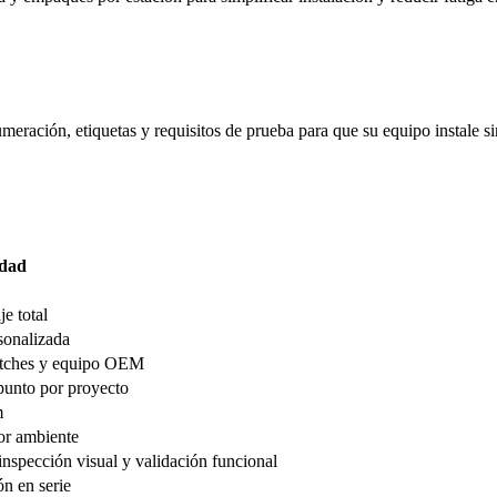
ración, etiquetas y requisitos de prueba para que su equipo instale s
dad
e total
sonalizada
itches y equipo OEM
ipunto por proyecto
m
or ambiente
inspección visual y validación funcional
n en serie