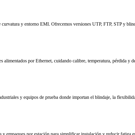
e curvatura y entorno EMI. Ofrecemos versiones UTP, FTP, STP y blinda
 alimentados por Ethernet, cuidando calibre, temperatura, pérdida y d
striales y equipos de prueba donde importan el blindaje, la flexibilidad
a y empaques por estación para simplificar instalación y reducir fatiga 