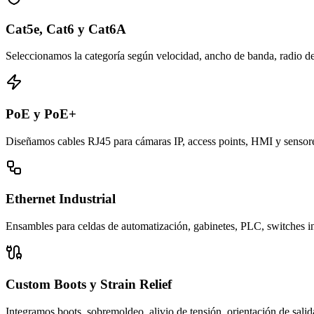
Cat5e, Cat6 y Cat6A
Seleccionamos la categoría según velocidad, ancho de banda, radio d
PoE y PoE+
Diseñamos cables RJ45 para cámaras IP, access points, HMI y sensores
Ethernet Industrial
Ensambles para celdas de automatización, gabinetes, PLC, switches indu
Custom Boots y Strain Relief
Integramos boots, sobremoldeo, alivio de tensión, orientación de salid