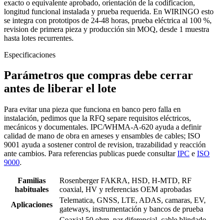
exacto o equivalente aprobado, orientación de la codificacion,
longitud funcional instalada y prueba requerida. En WIRINGO esto
se integra con prototipos de 24-48 horas, prueba eléctrica al 100 %,
revision de primera pieza y producción sin MOQ, desde 1 muestra
hasta lotes recurrentes.
Especificaciones
Parámetros que compras debe cerrar
antes de liberar el lote
Para evitar una pieza que funciona en banco pero falla en
instalación, pedimos que la RFQ separe requisitos eléctricos,
mecánicos y documentales. IPC/WHMA-A-620 ayuda a definir
calidad de mano de obra en arneses y ensambles de cables; ISO
9001 ayuda a sostener control de revision, trazabilidad y reacción
ante cambios. Para referencias publicas puede consultar
IPC
e
ISO
9000
.
Familias
Rosenberger FAKRA, HSD, H-MTD, RF
habituales
coaxial, HV y referencias OEM aprobadas
Telematica, GNSS, LTE, ADAS, camaras, EV,
Aplicaciones
gateways, instrumentación y bancos de prueba
Coaxial 50 ohm, par diferencial, cable blindado,